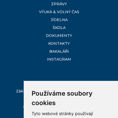
ZPRÁVY
VÝUKA & VOLNÝ ČAS
JÍDELNA
ŠKOLA
DOKUMENTY
KONTAKTY
BAKALÁŘI
INSTAGRAM
Základní škola Slezská Ostrava, Chrustova 24,
Používáme soubory
příspěvková organizace
cookies
Chrustova 1418, 713 00 Slezská Ostrava
Tyto webové stránky používají
sekretariat@chrustova.eu