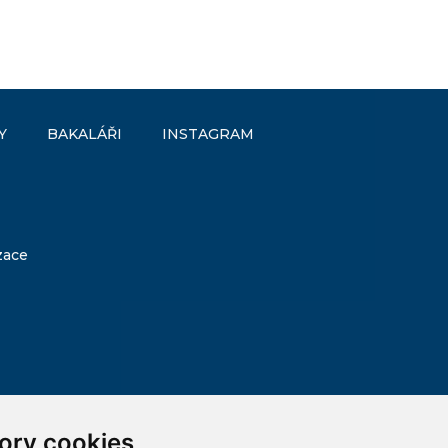
Y
BAKALÁŘI
INSTAGRAM
zace
ory cookies