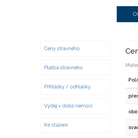
O
Ceny stravného
Cen
Mateř
Platba stravného
Pol
Přihlášky / odhlášky
pře
Výdej v době nemoci
obě
Ke stažení
sva