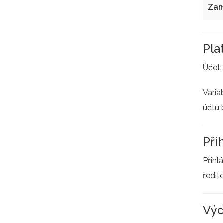
Zam
Pla
Účet
Varia
účtu 
Při
Přihl
ředit
Výd