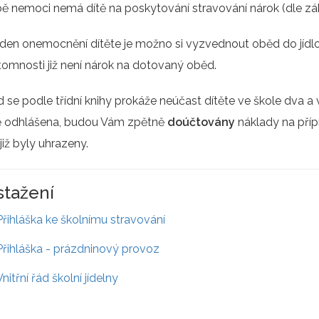
ě nemoci nemá dítě na poskytování stravování nárok (dle zá
 den onemocnění dítěte je možno si vyzvednout oběd do jídlo
tomnosti již není nárok na dotovaný oběd.
 se podle třídní knihy prokáže neúčast dítěte ve škole dva a 
ě odhlášena, budou Vám zpětně
doúčtovány
náklady na příp
 již byly uhrazeny.
stažení
Přihláška ke školnímu stravování
Přihláška - prázdninový provoz
Vnitřní řád školní jídelny