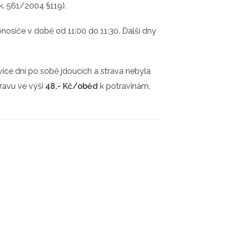
k. 561/2004 §119).
nosiče v době od 11:00 do 11:30. Další dny
více dní po sobě jdoucích a strava nebyla
ravu ve výši
48,- Kč/oběd
k potravinám,