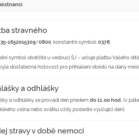
ěstnanci
tba stravného
:
35-1652015309
/
0800
, konstantní symbol:
0378
.
bilní symbol obdržíte u vedoucí ŠJ – určuje platbu Vašeho dítět
byla dostatečná hotovost pro přihlášení obědů na daný měsí
hlášky a odhlášky
ášky a odhlášky se provádí den předem
do 11.oo hod.
(v páte
elského volna nebo svátku vždy poslední vyučující den).
ej stravy v době nemoci