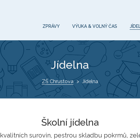
ZPRÁVY
VÝUKA & VOLNÝ ČAS
JÍDE
Jídelna
ZŠ Chrustova
Jídelna
Školní jídelna
valitních surovin, pestrou skladbu pokrmů, zele