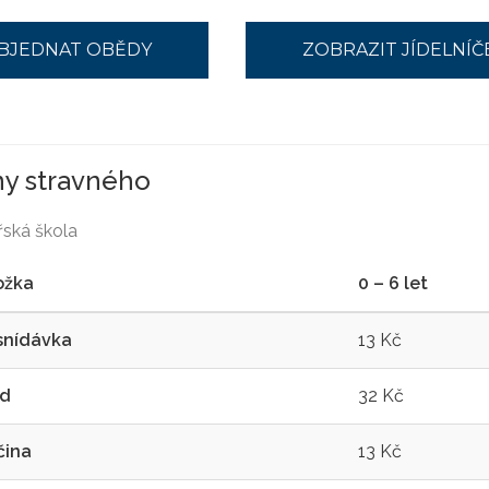
BJEDNAT OBĚDY
ZOBRAZIT JÍDELNÍČ
y stravného
ská škola
ožka
0 – 6 let
snídávka
13 Kč
d
32 Kč
čina
13 Kč