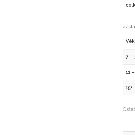
cel
Zákla
Věk
7 – 
11 –
15+
Ostat