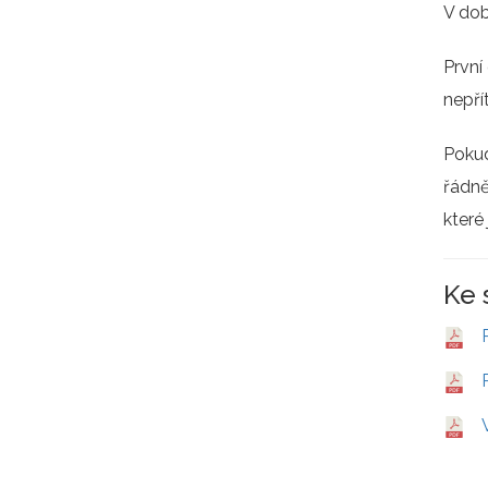
V dob
První
nepří
Pokud
řádn
které
Ke 