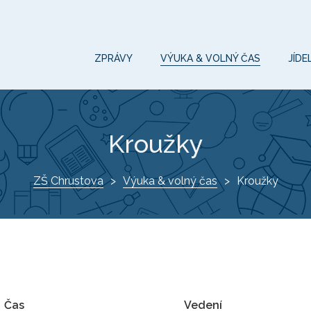
ZPRÁVY
VÝUKA & VOLNÝ ČAS
JÍDE
Kroužky
ZŠ Chrustova
Výuka & volný čas
Kroužky
Čas
Vedení