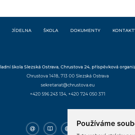
JÍDELNA
ŠKOLA
DOKUMENTY
KONTAKT
ladní škola Slezská Ostrava, Chrustova 24, příspěvková organi
Chrustova 1418, 713 00 Slezská Ostrava
sekretariat@chrustova.eu
+420 596 243 134
,
+420 724 050 371
Používáme soub
email
bakalar
online
ke
facebook