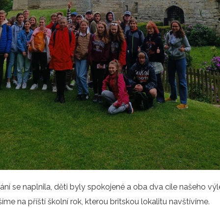
í se naplnila, děti byly spokojené a oba dva cíle našeho výle
šíme na příští školní rok, kterou britskou lokalitu navštívíme.