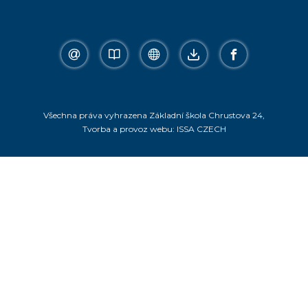
email
bakalar
online
ke
facebook
stazeni
Všechna práva vyhrazena
Základní škola Chrustova 24
,
Tvorba a provoz webu:
ISSA CZECH