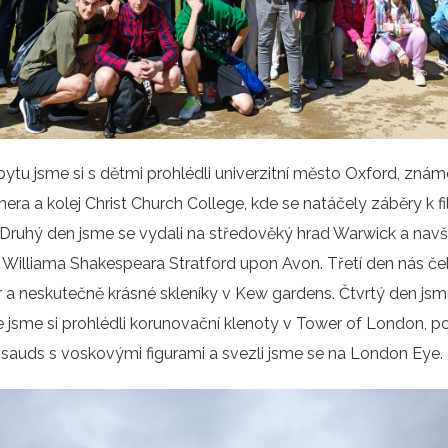
bytu jsme si s dětmi prohlédli univerzitní město Oxford, zná
era a kolej Christ Church College, kde se natáčely záběry k fi
 Druhý den jsme se vydali na středověký hrad Warwick a navšt
Williama Shakespeara Stratford upon Avon. Třetí den nás če
 a neskutečně krásné skleníky v Kew gardens. Čtvrtý den jsme 
 jsme si prohlédli korunovační klenoty v Tower of London, po
uds s voskovými figurami a svezli jsme se na London Eye.