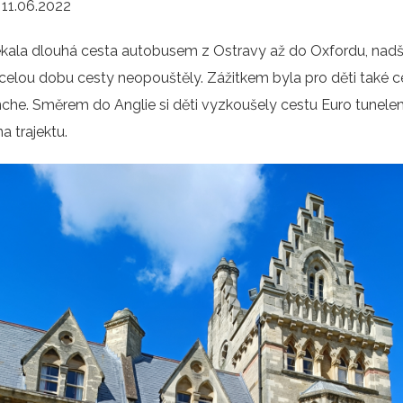
:
11.06.2022
čekala dlouhá cesta autobusem z Ostravy až do Oxfordu, nadš
 celou dobu cesty neopouštěly. Zážitkem byla pro děti také c
che. Směrem do Anglie si děti vyzkoušely cestu Euro tunele
na trajektu.