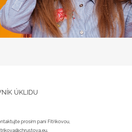
VNÍK ÚKLIDU
taktujte prosím paní Fitříkovou,
fitrikova@chrustova.eu.