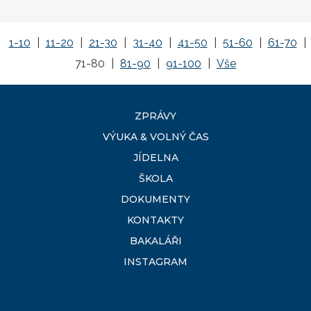
1-10
|
11-20
|
21-30
|
31-40
|
41-50
|
51-60
|
61-70
|
71-80
|
81-90
|
91-100
|
Vše
ZPRÁVY
VÝUKA & VOLNÝ ČAS
JÍDELNA
ŠKOLA
DOKUMENTY
KONTAKTY
BAKALÁŘI
INSTAGRAM