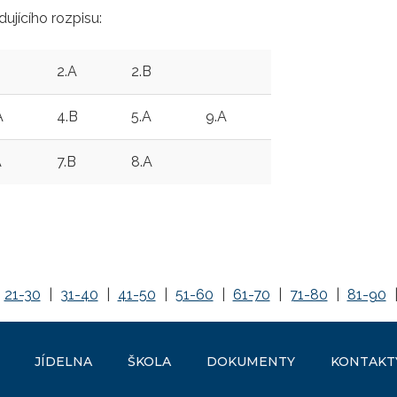
jícího rozpisu:
B
2.A
2.B
A
4.B
5.A
9.A
A
7.B
8.A
21-30
|
31-40
|
41-50
|
51-60
|
61-70
|
71-80
|
81-90
JÍDELNA
ŠKOLA
DOKUMENTY
KONTAKT