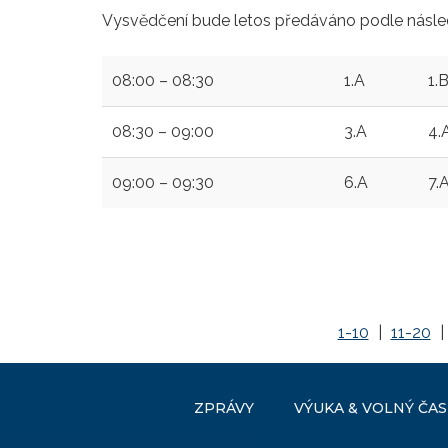
Vysvědčení bude letos předáváno podle následu
08:00 – 08:30
1.A
1.
08:30 – 09:00
3.A
4.
09:00 – 09:30
6.A
7.
1-10
|
11-20
|
ZPRÁVY
VÝUKA & VOLNÝ ČAS