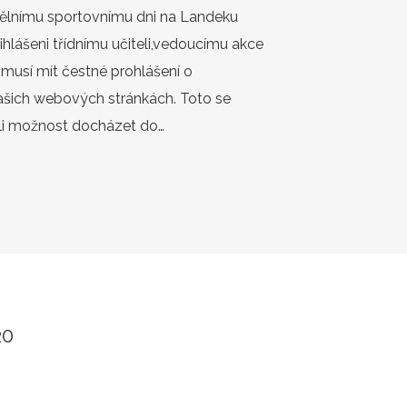
ndělnímu sportovnímu dni na Landeku
ihlášeni třídnímu učiteli,vedoucímu akce
 musí mít čestné prohlášení o
našich webových stránkách. Toto se
ili možnost docházet do…
20