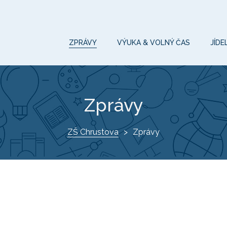
ZPRÁVY
VÝUKA & VOLNÝ ČAS
JÍDE
Zprávy
ZŠ Chrustova
Zprávy