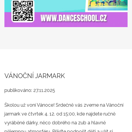
VÁNOČNÍ JARMARK
publikováno:
27.11.2025
Školou už voní Vánoce! Srdečně vás zveme na Vánoční
jarmark ve čtvrtek 4. 12. od 15:00, kde najdete ručně
vyráběné dárky, něco dobrého na zub a hlavně
příjemnou atmosféru. Přijďte podpořit děti a užít si